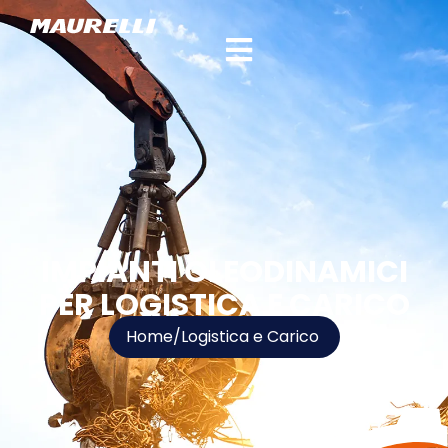
IMPIANTI OLEODINAMICI
PER LOGISTICA E CARICO
Home
/
Logistica e Carico